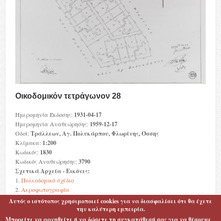
Οικοδομικόν τετράγωνον 28
Ημερομηνία Έκδοσης:
1931-04-17
Ημερομηνία Αναθεώρησης:
1959-12-17
Οδοί:
Τράλλεων, Αγ. Πολυκάρπου, Φλωρίνης, Όσσης
Κλίμακα:
1:200
Κωδικός:
1830
Κωδικός Αναθεώρησης:
3790
Σχετικά Αρχεία - Εικόνες:
1.
Πολεοδομικό σχέδιο
2.
Αεροφωτογραφία
Αυτός ο ιστότοπος χρησιμοποιεί cookies για να διασφαλίσει ότι θα έχετε
Categories:
Συνοικισμός Βύρωνος
την καλύτερη εμπειρία.
Μπορείτε να αρνηθείτε ή να δώσετε τη συγκατάθεσή σας για να θέσουμε